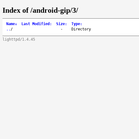
Index of /android-gip/3/
Name
↓
Last Modified
:
Size
:
Type
:
..
/
-
Directory
lighttpd/1.4.45