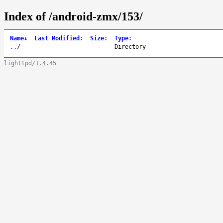
Index of /android-zmx/153/
Name
↓
Last Modified
:
Size
:
Type
:
..
/
-
Directory
lighttpd/1.4.45