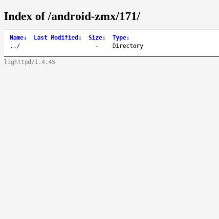
Index of /android-zmx/171/
Name
↓
Last Modified
:
Size
:
Type
:
..
/
-
Directory
lighttpd/1.4.45